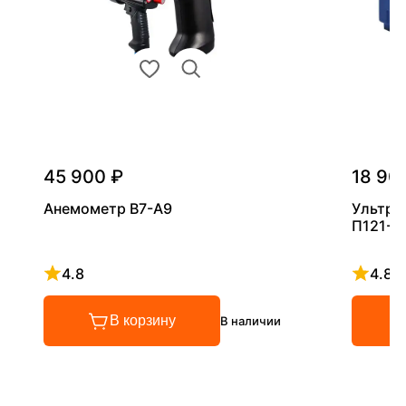
45 900 ₽
18 90
Анемометр В7-А9
Ультра
П121-5
4.8
4.8
Рейтинг 4.8 из 5
Рейтинг
В корзину
В наличии