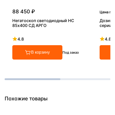
88 450 ₽
Цена по
Негатоскоп светодиодный НС
Дозиме
85х400 СД АРГО
серии 
4.8
4.8
Рейтинг 4.8 из 5
Рейтинг
В корзину
Под заказ
Похожие товары