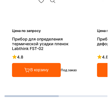
Цена по запросу
Цена по
Прибор для определения
Прибор
термической усадки пленок
деформ
Labthink FST-02
4.8
4.8
Рейтинг 4.8 из 5
Рейтинг
В корзину
Под заказ