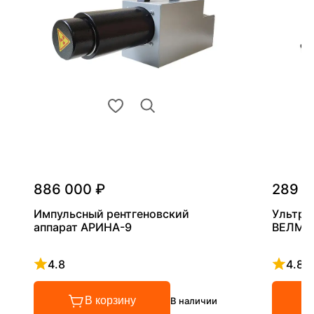
886 000 ₽
289 0
Импульсный рентгеновский
Ультра
аппарат АРИНА-9
ВЕЛМА
4.8
4.8
Рейтинг 4.8 из 5
Рейтинг
В корзину
В наличии