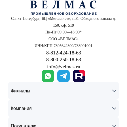
Санкт-Петербург, БЦ «Металлист», наб. Обводного канала д.
150, оф. 519
Пн-Пт 09:00—18:00*
ООО «ВЕЛМАС»
ИНН/КПП 7805642300/783901001
8‑812‑424‑18‑63
8‑800‑250‑18‑63
info@velmas.ru
Филиалы
Компания
Покупателю