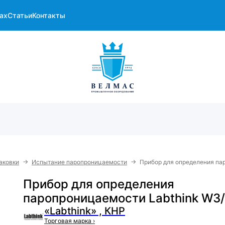
ах
Статьи
Контакты
→
→
аковки
Испытание паропроницаемости
Прибор для определения па
Прибор для определения
паропроницаемости Labthink W3
«Labthink» , КНР
Торговая марка
›