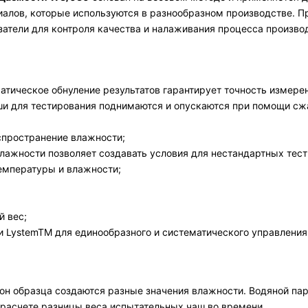
риалов, которые используются в разнообразном производстве.
затели для контроля качества и налаживания процесса произво
тическое обнуление результатов гарантирует точность измере
ши для тестирования поднимаются и опускаются при помощи сж
спространение влажности;
лажности позволяет создавать условия для нестандартных тест
емпературы и влажности;
й вес;
 LystemTM для единообразного и систематического управлени
он образца создаются разные значения влажности. Водяной пар
расчете разницы веса испытательных чаш во времени.