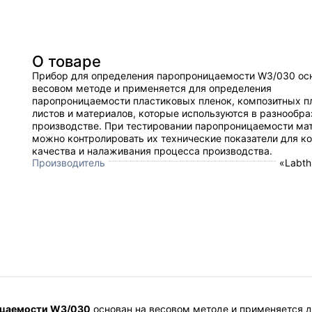
О товаре
​Прибор для определения паропроницаемости W3/030 ос
весовом методе и применяется для определения
паропроницаемости пластиковых пленок, композитных п
листов и материалов, которые используются в разнообр
производстве. При тестировании паропроницаемости ма
можно контролировать их технические показатели для к
качества и налаживания процесса производства.
Производитель
«Labth
ицаемости W3/030
основан на весовом методе и применяется 