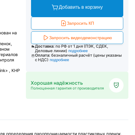
Добавить в корзину
Запросить КП
нован на
Запросить видеодемонстрацию
ленок,
Доставка:
по РФ от 1 дня (ПЭК, СДЕК,
азном
Деловые линии)
подробнее
териалов
Оплата:
безналичный расчёт (цены указаны
онтроля
с НДС)
подробнее
ink» , КНР
Хорошая надёжность
Полноценная гарантия от производителя
для определения паропроницаемости пластиковых пленок,