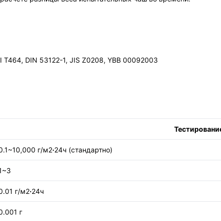
I T464, DIN 53122-1, JIS Z0208, YBB 00092003
Тестировани
0.1~10,000 г/м2
·
24ч (стандартно)
1~3
0.01 г/м2
·
24ч
0.001 г