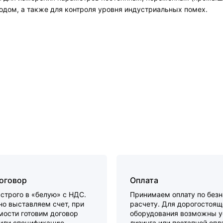
дом, а также для контроля уровня индустриальных помех.
договор
Оплата
строго в «белую» с НДС.
Принимаем оплату по без
о выставляем счет, при
расчету. Для дорогостоящ
мости готовим договор
оборудования возможны у
 или спецификацию.
лизинга или поэтапной опл