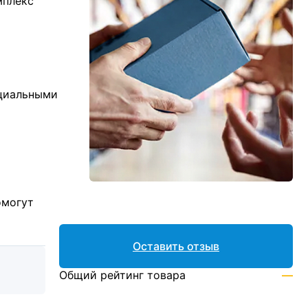
мплекс
ициальными
омогут
Оставить отзыв
Общий рейтинг товара
—