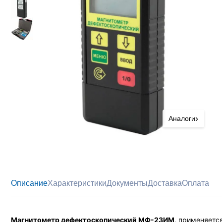
›
Аналоги
Описание
Характеристики
Документы
Доставка
Оплата
Магнитометр дефектоскопический МФ-23ИМ,
применяется