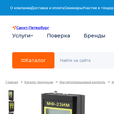
О компании
Доставка и оплата
Семинары
Участие в тендер
Санкт-Петербург
Услуги
Поверка
Бренды
Каталог
→
→
→
Главная
Каталог продукции
Магнитопорошковый контроль
М