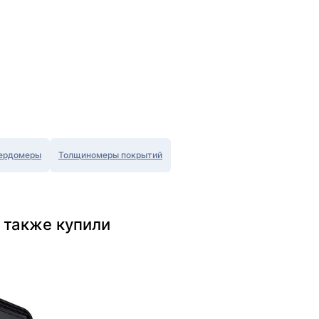
ердомеры
Толщиномеры покрытий
 также купили