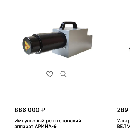
886 000 ₽
289 0
Импульсный рентгеновский
Ультра
аппарат АРИНА-9
ВЕЛМА