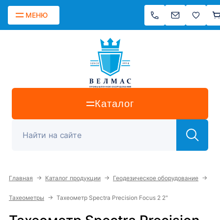
МЕНЮ
Каталог
→
→
→
Главная
Каталог продукции
Геодезическое оборудование
→
Тахеометры
Тахеометр Spectra Precision Focus 2 2"