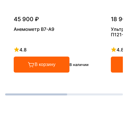
45 900 ₽
18 90
Анемометр В7-А9
Ультра
П121-5
4.8
4.8
Рейтинг 4.8 из 5
Рейтинг
В корзину
В наличии