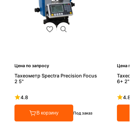
Цена по запросу
Цена по
Тахеометр Spectra Precision Focus
Тахеоме
2 5"
6+ 2"
4.8
4.8
Рейтинг 4.8 из 5
Рейтинг
В корзину
Под заказ