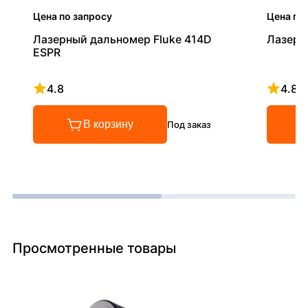
Цена по запросу
Цена по
Лазерный дальномер Fluke 414D
Лазерн
ESPR
4.8
4.8
Рейтинг 4.8 из 5
Рейтинг
В корзину
Под заказ
Просмотренные товары