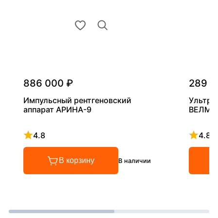
886 000 ₽
289 0
Импульсный рентгеновский
Ультра
аппарат АРИНА-9
ВЕЛМА
4.8
4.8
Рейтинг 4.8 из 5
Рейтинг
В корзину
В наличии