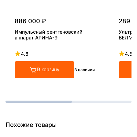
886 000 ₽
289 0
Импульсный рентгеновский
Ультра
аппарат АРИНА-9
ВЕЛМА
4.8
4.8
Рейтинг 4.8 из 5
Рейтинг
В корзину
В наличии
Похожие товары