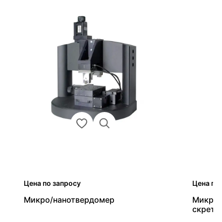
Цена по запросу
Цена по
Микро/нанотвердомер
Микро/
скретч