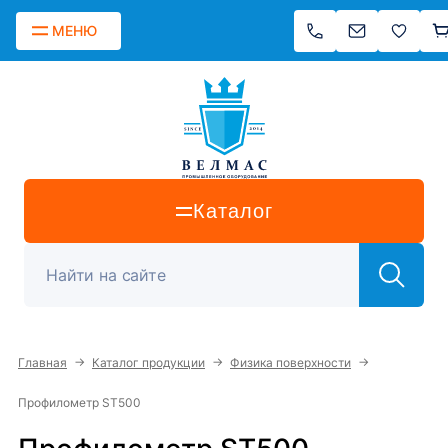
МЕНЮ
Каталог
→
→
→
Главная
Каталог продукции
Физика поверхности
Профилометр ST500