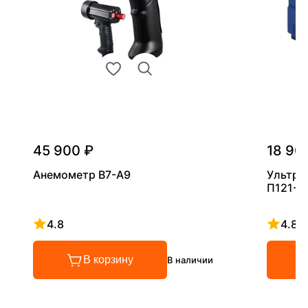
45 900 ₽
18 90
Анемометр В7-А9
Ультра
П121-5
4.8
4.8
Рейтинг 4.8 из 5
Рейтинг
В корзину
В наличии