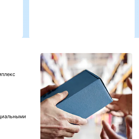
мплекс
ициальными