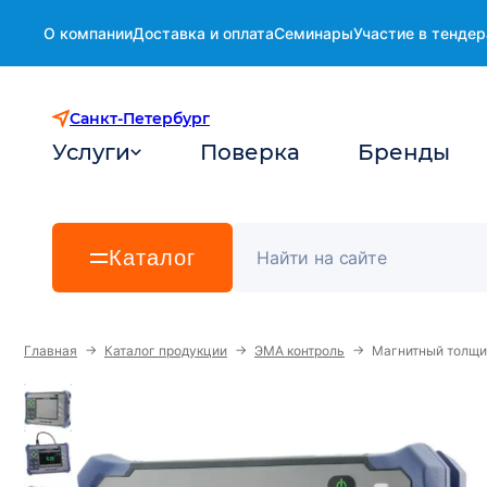
О компании
Доставка и оплата
Семинары
Участие в тендер
Санкт-Петербург
Услуги
Поверка
Бренды
Каталог
→
→
→
Главная
Каталог продукции
ЭМА контроль
Магнитный толщи