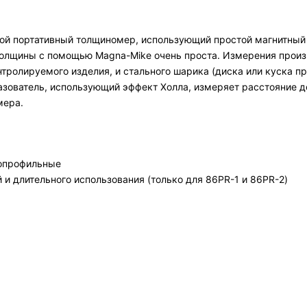
ой портативный толщиномер, использующий простой магнитный
олщины с помощью Magna-Mike очень проста. Измерения произ
тролируемого изделия, и стального шарика (диска или куска пр
азователь, использующий эффект Холла, измеряет расстояние 
мера.
копрофильные
и длительного использования (только для 86PR-1 и 86PR-2)