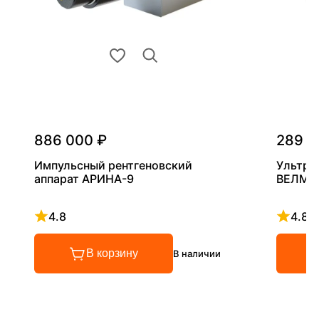
886 000 ₽
289 0
Импульсный рентгеновский
Ультра
аппарат АРИНА-9
ВЕЛМА
4.8
4.8
Рейтинг 4.8 из 5
Рейтинг
В корзину
В наличии