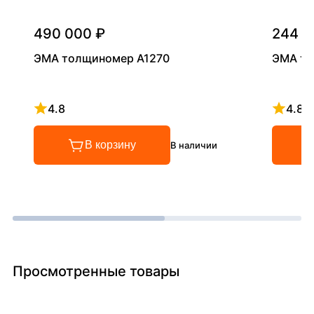
490 000 ₽
244 1
ЭМА толщиномер А1270
ЭМА то
4.8
4.8
Рейтинг 4.8 из 5
Рейтинг
В корзину
В наличии
Просмотренные товары