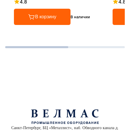
4.8
4.8
Рейтинг 4.8 из 5
Рейтинг
В корзину
В наличии
Санкт-Петербург, БЦ «Металлист», наб. Обводного канала д.