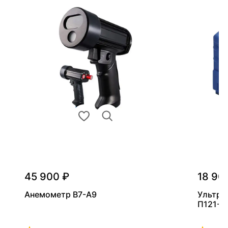
45 900 ₽
18 90
Анемометр В7-А9
Ультра
П121-5