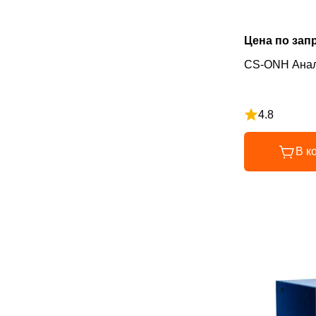
Цена по зап
CS-ONH Анал
4.8
Рейтинг 4.8 и
В к