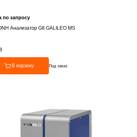
а по запросу
ONH Анализатор G8 GALILEO MS
8
инг 4.8 из 5
В корзину
Под заказ