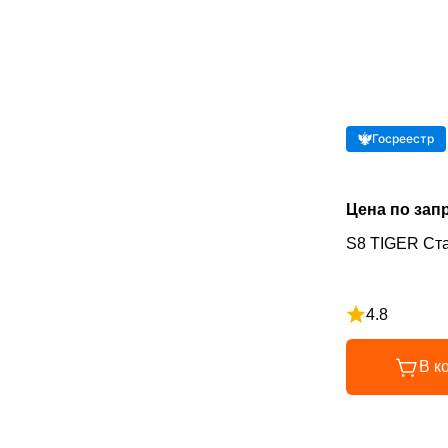
Госреестр
Цена по зап
S8 TIGER Ст
4.8
Рейтинг 4.8 и
В к