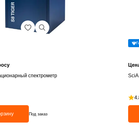
Г
росу
Цен
ационарный спектрометр
SciA
4.
з 5
Рейт
орзину
Под заказ