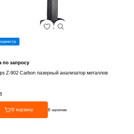
осреестр
а по запросу
ps Z-902 Carbon лазерный анализатор металлов
8
инг 4.8 из 5
В корзину
В наличии