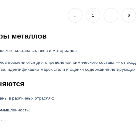
←
1
...
6
ры металлов
еского состава сплавов и материалов
ов применяются для определения химического состава — от входн
тва, идентификации марок стали и оценки содержания легирующих
няются
аны в различных отраслях:
омышленность;
;