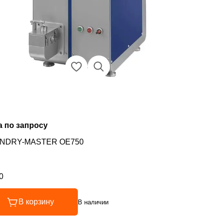
а по запросу
NDRY-MASTER OE750
0
инг 5 из 5
В корзину
В наличии