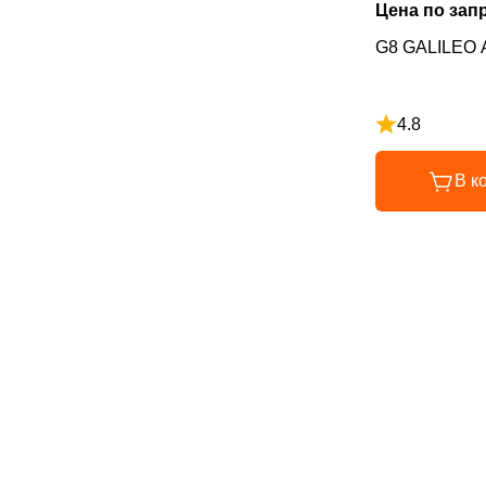
Цена по зап
G8 GALILEO 
4.8
Рейтинг 4.8 и
В к