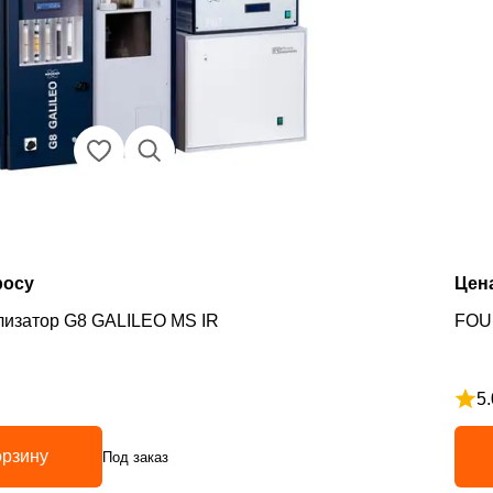
росу
Цен
изатор G8 GALILEO MS IR
FOU
5.
з 5
Рейт
орзину
Под заказ