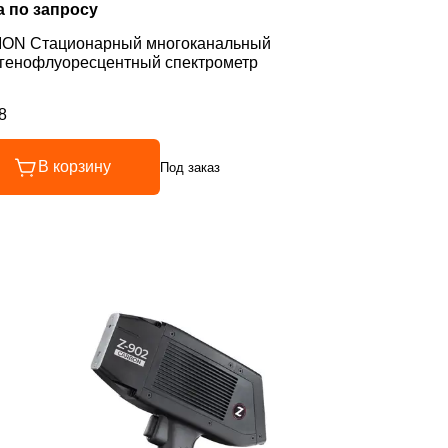
а по запросу
ION Стационарный многоканальный
генофлуоресцентный спектрометр
8
инг 4.8 из 5
В корзину
Под заказ