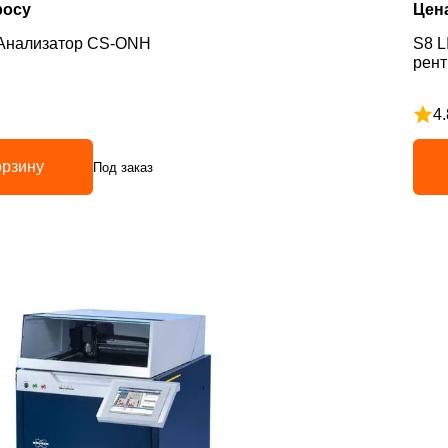
росу
Цен
Анализатор CS-ONH
S8 L
рент
4.
з 5
Рейт
орзину
Под заказ