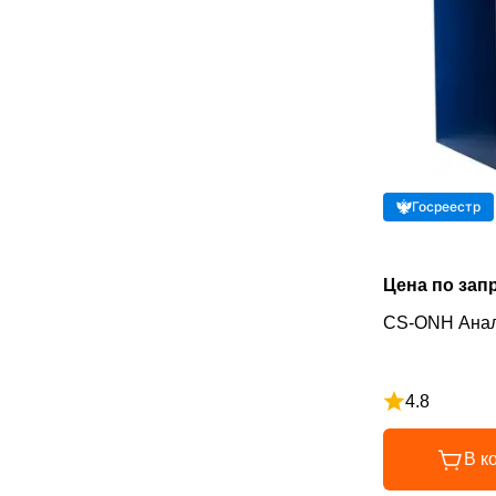
Госреестр
Цена по зап
CS-ONH Анал
4.8
Рейтинг 4.8 и
В к