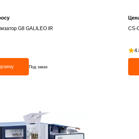
росу
Цен
изатор G8 GALILEO IR
CS-
4.
з 5
Рейт
орзину
Под заказ