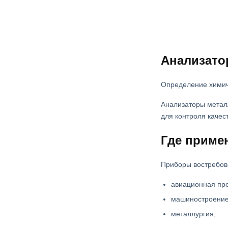
Анализато
Определение химич
Анализаторы металл
для контроля качес
Где приме
Приборы востребов
авиационная пр
машиностроение
металлургия;