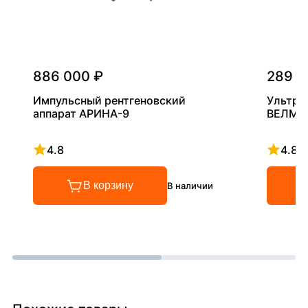
886 000 ₽
289 0
Импульсный рентгеновский
Ультра
аппарат АРИНА-9
ВЕЛМА
4.8
4.8
Рейтинг 4.8 из 5
Рейтинг
В корзину
В наличии