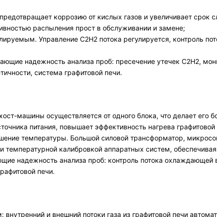
предотвращает коррозию от кислых газов и увеличивает срок 
вностью распыления прост в обслуживании и замене;
лируемым. Управление C2H2 потока регулируется, контроль пот
ющие надежность анализа проб: пресечение утечек C2H2, мони
тичности, система графитовой печи.
и хост-машины осуществляется от одного блока, что делает его
сточника питания, повышает эффективность нагрева графитовой 
шение температуры. Большой силовой трансформатор, микросоп
и температурной калибровкой аппаратных систем, обеспечивая
ие надежность анализа проб: контроль потока охлаждающей во
рафитовой печи.
м: внутренний и внешний потоки газа из графитовой печи авто