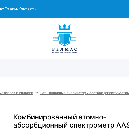
ах
Статьи
Контакты
→
металлов и сплавов
Стационарные анализаторы состава (спектрометры
Комбинированный атомно-
абсорбционный спектрометр AA