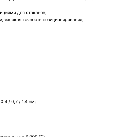
зициями для стаканов;
и;высокая точность позиционирования;
4 / 0,7 / 1,4 нм;
ературы до 3 000 °C;