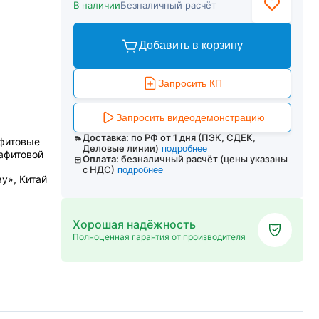
В наличии
Безналичный расчёт
Добавить в корзину
Запросить КП
Запросить видеодемонстрацию
Доставка:
по РФ от 1 дня (ПЭК, СДЕК,
афитовые
Деловые линии)
подробнее
афитовой
Оплата:
безналичный расчёт (цены указаны
с НДС)
подробнее
ay», Китай
Хорошая надёжность
Полноценная гарантия от производителя