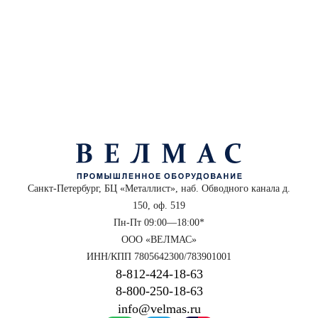
Санкт-Петербург, БЦ «Металлист», наб. Обводного канала д.
150, оф. 519
Пн-Пт 09:00—18:00*
ООО «ВЕЛМАС»
ИНН/КПП 7805642300/783901001
8‑812‑424‑18‑63
8‑800‑250‑18‑63
info@velmas.ru