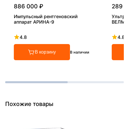
886 000 ₽
289 0
Импульсный рентгеновский
Ультра
аппарат АРИНА-9
ВЕЛМА
4.8
4.8
Рейтинг 4.8 из 5
Рейтинг
В корзину
В наличии
Похожие товары