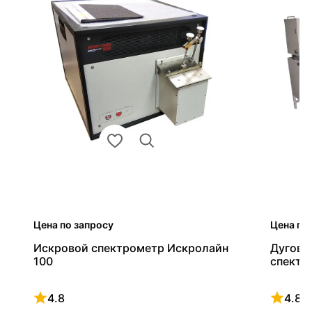
Цена по запросу
Цена по
Искровой спектрометр Искролайн
Дугово
100
спектр
4.8
4.8
Рейтинг 4.8 из 5
Рейтинг