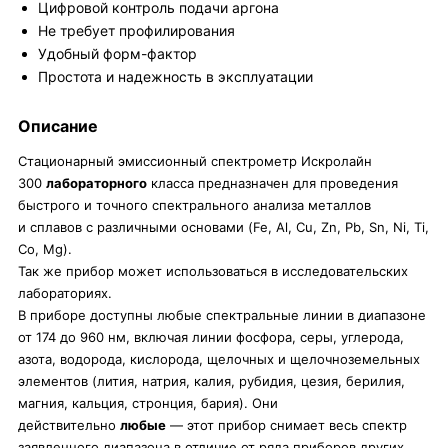
Цифровой контроль подачи аргона
Не требует профилирования
Удобный форм-фактор
Простота и надежность в эксплуатации
Описание
Стационарный эмиссионный спектрометр Искролайн
300
лабораторного
класса предназначен для проведения
быстрого и точного спектрального анализа металлов
и сплавов с различными основами (Fe, Al, Cu, Zn, Pb, Sn, Ni, Ti,
Co, Mg).
Так же прибор может использоваться в исследовательских
лабораториях.
В приборе доступны любые спектральные линии в диапазоне
от 174 до 960 нм, включая линии фосфора, серы, углерода,
азота, водорода, кислорода, щелочных и щелочноземельных
элементов (лития, натрия, калия, рубидия, цезия, берилия,
магния, кальция, стронция, бария). Они
действительно
любые
— этот прибор снимает весь спектр
заявленного диапазона в отличие от ряда приборов других