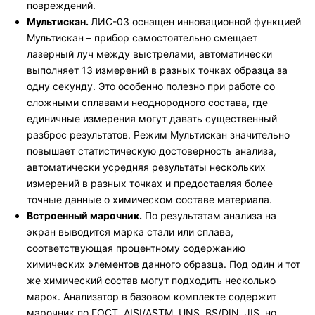
повреждений.
Мультискан.
ЛИС-03 оснащен инновационной функцией
Мультискан – прибор самостоятельно смещает
лазерный луч между выстрелами, автоматически
выполняет 13 измерений в разных точках образца за
одну секунду. Это особенно полезно при работе со
сложными сплавами неоднородного состава, где
единичные измерения могут давать существенный
разброс результатов. Режим Мультискан значительно
повышает статистическую достоверность анализа,
автоматически усредняя результаты нескольких
измерений в разных точках и предоставляя более
точные данные о химическом составе материала.
Встроенный марочник.
По результатам анализа на
экран выводится марка стали или сплава,
соответствующая процентному содержанию
химических элементов данного образца. Под один и тот
же химический состав могут подходить несколько
марок. Анализатор в базовом комплекте содержит
марочник по ГОСТ, AISI/ASTM, UNS, BS/DIN, JIS, но