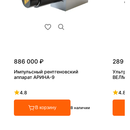
886 000 ₽
289 0
Импульсный рентгеновский
Ультра
аппарат АРИНА-9
ВЕЛМА
4.8
4.8
Рейтинг 4.8 из 5
Рейтинг
В корзину
В наличии