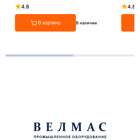
4.8
4.8
Рейтинг 4.8 из 5
Рейтинг
В корзину
В наличии