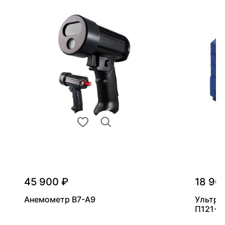
45 900 ₽
18 90
Анемометр В7-А9
Ультра
П121-5