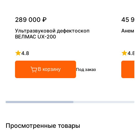
289 000 ₽
45 90
Ультразвуковой дефектоскоп
Анемом
ВЕЛМАС UX-200
4.8
4.8
Рейтинг 4.8 из 5
Рейтинг
В корзину
Под заказ
Просмотренные товары