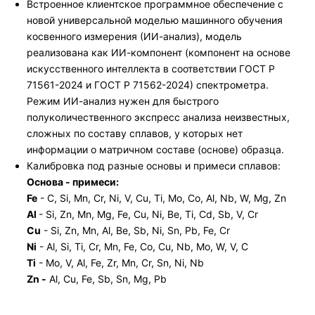
Встроенное клиентское программное обеспечение с
новой универсальной моделью машинного обучения
косвенного измерения (ИИ-анализ), модель
реализована как ИИ-компонент (компонент на основе
искусственного интеллекта в соответствии ГОСТ Р
71561-2024 и ГОСТ Р 71562-2024) спектрометра.
Режим ИИ-анализ нужен для быстрого
полуколичественного экспресс анализа неизвестных,
сложных по составу сплавов, у которых нет
информации о матричном составе (основе) образца.
Калибровка под разные основы и примеси сплавов:
Основа - примеси:
Fe
- C, Si, Mn, Cr, Ni, V, Cu, Ti, Mo, Co, Al, Nb, W, Mg, Zn
Al
- Si, Zn, Mn, Mg, Fe, Cu, Ni, Be, Ti, Cd, Sb, V, Cr
Cu
- Si, Zn, Mn, Al, Be, Sb, Ni, Sn, Pb, Fe, Cr
Ni
- Al, Si, Ti, Cr, Mn, Fe, Co, Cu, Nb, Mo, W, V, C
Ti
- Mo, V, Al, Fe, Zr, Mn, Cr, Sn, Ni, Nb
Zn -
Al, Cu, Fe, Sb, Sn, Mg, Pb