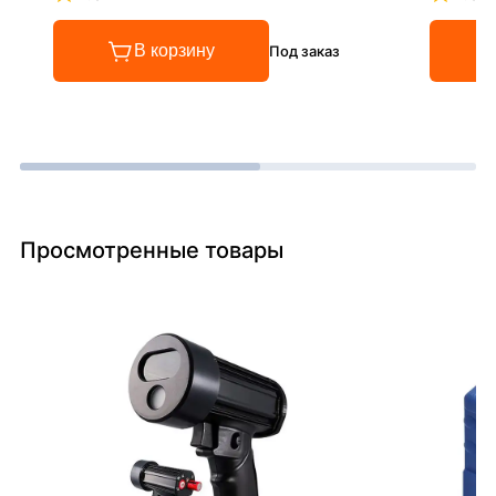
Рейтинг 4.8 из 5
Рейтинг
В корзину
Под заказ
Просмотренные товары