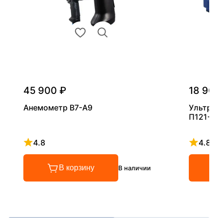
45 900 ₽
18 90
Анемометр В7-А9
Ультра
П121-5
4.8
4.8
Рейтинг 4.8 из 5
Рейтинг
В корзину
В наличии