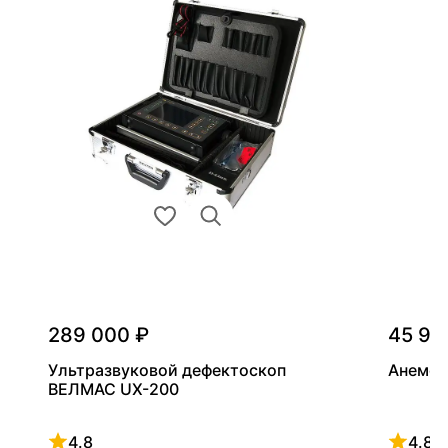
289 000 ₽
45 90
Ультразвуковой дефектоскоп
Анемом
ВЕЛМАС UX-200
4.8
4.8