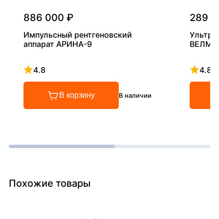
886 000 ₽
289 0
Импульсный рентгеновский
Ультра
аппарат АРИНА-9
ВЕЛМА
4.8
4.8
Рейтинг 4.8 из 5
Рейтинг
В корзину
В наличии
Похожие товары