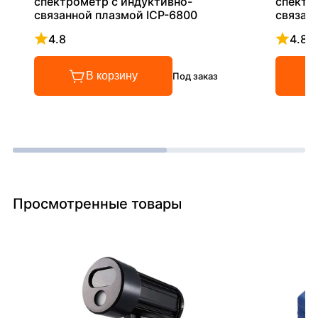
спектрометр с индуктивно-
спектр
связанной плазмой ICP-6800
связанн
4.8
4.8
Рейтинг 4.8 из 5
Рейтинг
В корзину
Под заказ
Просмотренные товары