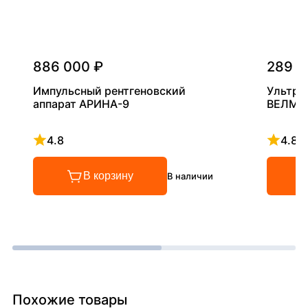
886 000 ₽
289 0
Импульсный рентгеновский
Ультра
аппарат АРИНА-9
ВЕЛМА
4.8
4.8
Рейтинг 4.8 из 5
Рейтинг
В корзину
В наличии
Похожие товары