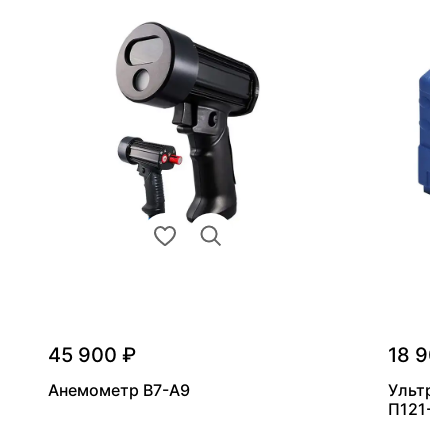
45 900 ₽
18 90
Анемометр В7-А9
Ультра
П121-5