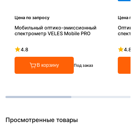
Цена по запросу
Цена по
Мобильный оптико-эмиссионный
Оптико
спектрометр VELES Mobile PRO
спектр
4.8
4.8
Рейтинг 4.8 из 5
Рейтинг
В корзину
Под заказ
Просмотренные товары