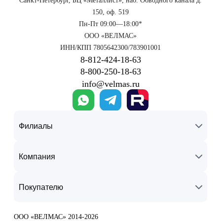
Санкт-Петербург, БЦ «Металлист», наб. Обводного канала д.
150, оф. 519
Пн-Пт 09:00—18:00*
ООО «ВЕЛМАС»
ИНН/КПП 7805642300/783901001
8‑812‑424‑18‑63
8‑800‑250‑18‑63
info@velmas.ru
Филиалы
Компания
Покупателю
ООО «ВЕЛМАС» 2014-2026