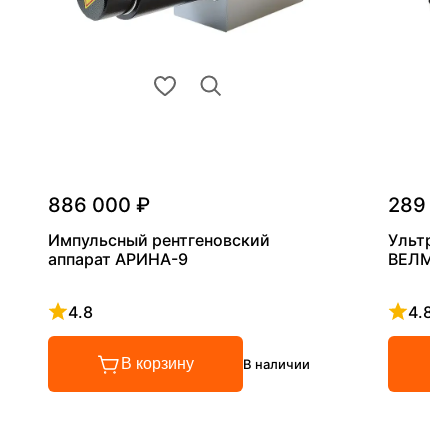
886 000 ₽
289 0
Импульсный рентгеновский
Ультра
аппарат АРИНА-9
ВЕЛМА
4.8
4.8
Рейтинг 4.8 из 5
Рейтинг
В корзину
В наличии