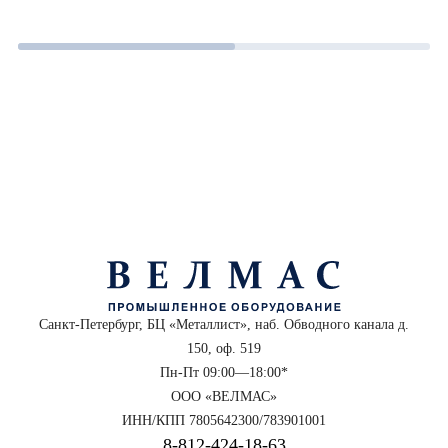
Санкт-Петербург, БЦ «Металлист», наб. Обводного канала д.
150, оф. 519
Пн-Пт 09:00—18:00*
ООО «ВЕЛМАС»
ИНН/КПП 7805642300/783901001
8‑812‑424‑18‑63