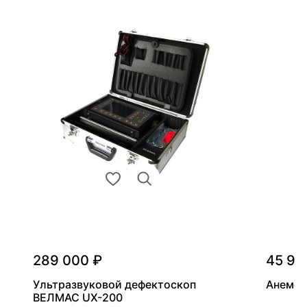
289 000 ₽
45 90
Ультразвуковой дефектоскоп
Анемом
ВЕЛМАС UX-200