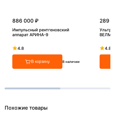
886 000 ₽
289 0
Импульсный рентгеновский
Ультра
аппарат АРИНА-9
ВЕЛМА
4.8
4.8
Рейтинг 4.8 из 5
Рейтинг
В корзину
В наличии
Похожие товары