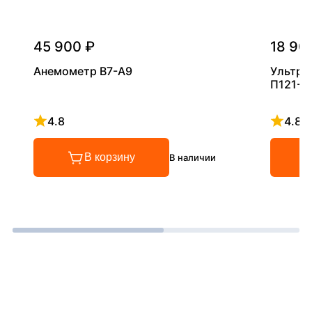
45 900 ₽
18 90
Анемометр В7-А9
Ультра
П121-5
4.8
4.8
Рейтинг 4.8 из 5
Рейтинг
В корзину
В наличии