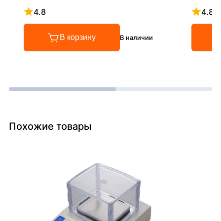
4.8
4.8
Рейтинг 4.8 из 5
Рейтинг
В корзину
В наличии
Похожие товары