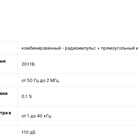
комбинированный - радиоимпульс + прямоугольный им
ных
20±1В
от 50 Гц до 2 МГц
овки
0.1 %
тра в
от 1 до 40 кГц
110 дБ