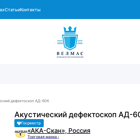
ах
Статьи
Контакты
еский дефектоскоп АД-60К
Акустический дефектоскоп АД-6
Госреестр
«АКА-Скан», Россия
Торговая марка
›