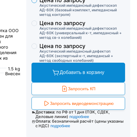
Цена по запросу
Торговые предложения
Акустический импедансный дефектоскоп
АД-60К (базовый комплект, импедансный
метод контроля)
Цена по запросу
Акустический импедансный дефектоскоп
отка ООО
АД-60К (универсальный к-т, импедансный +
ен для
метод св-х колебаний)
х
Цена по запросу
ного
Акустический импедансный дефектоп
деления
АД-60К (экспертный к-т, импедансый +
х из
метод свободных колебаний)
.
1.5 kg
Добавить в корзину
Внесен
Запросить КП
Запросить видеодемонстрацию
Доставка:
по РФ от 1 дня (ПЭК, СДЕК,
Деловые линии)
подробнее
Оплата:
безналичный расчёт (цены указаны
с НДС)
подробнее