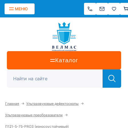
МЕНЮ
Каталог
→
→
Главная
Ультразвуковые дефектоскопы
→
Ультразвуковые преобразователи
П121-5-75-PRO3 (износоустойчивый)