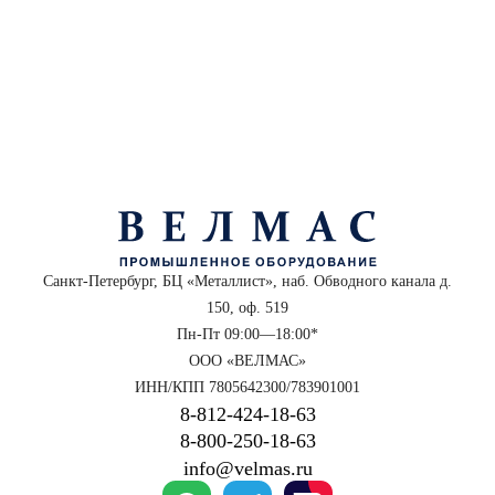
Санкт-Петербург, БЦ «Металлист», наб. Обводного канала д.
150, оф. 519
Пн-Пт 09:00—18:00*
ООО «ВЕЛМАС»
ИНН/КПП 7805642300/783901001
8‑812‑424‑18‑63
8‑800‑250‑18‑63
info@velmas.ru