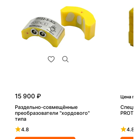
15 900 ₽
Цена по
Раздельно-совмещённые
Специа
преобразователи "хордового"
PROT
типа
4.8
4.8
Рейтинг 4.8 из 5
Рейтинг