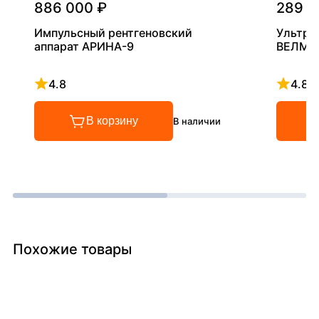
886 000 ₽
289 0
Импульсный рентгеновский
Ультра
аппарат АРИНА-9
ВЕЛМА
4.8
4.8
Рейтинг 4.8 из 5
Рейтинг
В корзину
В наличии
Похожие товары