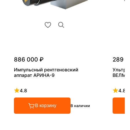
886 000 ₽
289 0
Импульсный рентгеновский
Ультра
аппарат АРИНА-9
ВЕЛМА
4.8
4.8
Рейтинг 4.8 из 5
Рейтинг
В корзину
В наличии