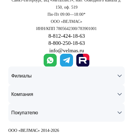
Санкт-Петербург, БЦ «Металлист», наб. Обводного канала д.
150, оф. 519
Пн-Пт 09:00—18:00*
ООО «ВЕЛМАС»
ИНН/КПП 7805642300/783901001
8‑812‑424‑18‑63
8‑800‑250‑18‑63
info@velmas.ru
Филиалы
Компания
Покупателю
ООО «ВЕЛМАС» 2014-2026