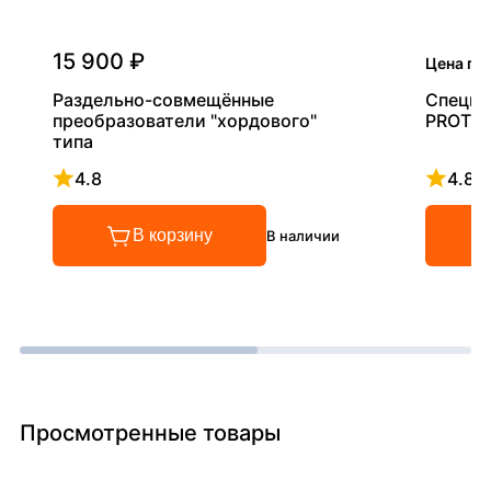
15 900 ₽
Цена по
Раздельно-совмещённые
Специа
преобразователи "хордового"
PROT
типа
4.8
4.8
Рейтинг 4.8 из 5
Рейтинг
В корзину
В наличии
Просмотренные товары