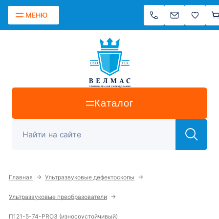
МЕНЮ
Каталог
→
→
Главная
Ультразвуковые дефектоскопы
→
Ультразвуковые преобразователи
П121-5-74-PRO3 (износоустойчивый)