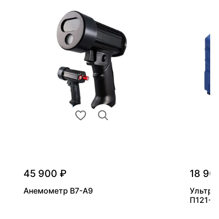
45 900 ₽
18 90
Анемометр В7-А9
Ультра
П121-5