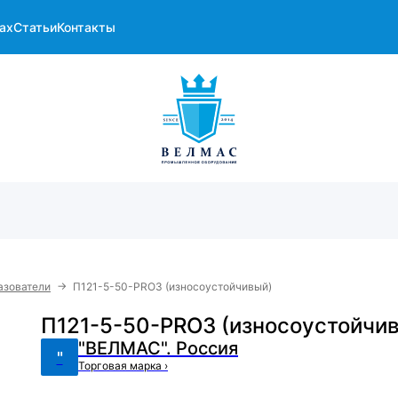
ах
Статьи
Контакты
→
азователи
П121-5-50-PRO3 (износоустойчивый)
П121-5-50-PRO3 (износоустойчи
"ВЕЛМАС". Россия
"
Торговая марка
›