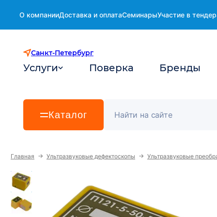
О компании
Доставка и оплата
Семинары
Участие в тендер
Санкт-Петербург
Услуги
Поверка
Бренды
Каталог
→
→
Главная
Ультразвуковые дефектоскопы
Ультразвуковые преобр