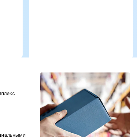
мплекс
ициальными