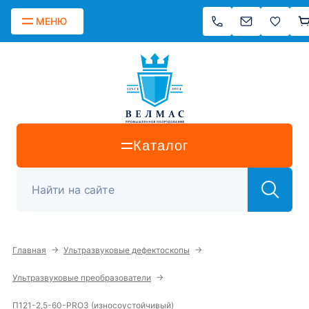
МЕНЮ
Каталог
→
→
Главная
Ультразвуковые дефектоскопы
→
Ультразвуковые преобразователи
П121-2,5-60-PRO3 (износоустойчивый)