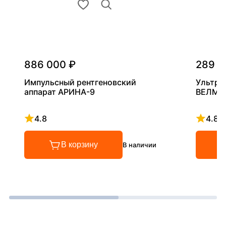
886 000 ₽
289 0
Импульсный рентгеновский
Ультра
аппарат АРИНА-9
ВЕЛМА
4.8
4.8
Рейтинг 4.8 из 5
Рейтинг
В корзину
В наличии