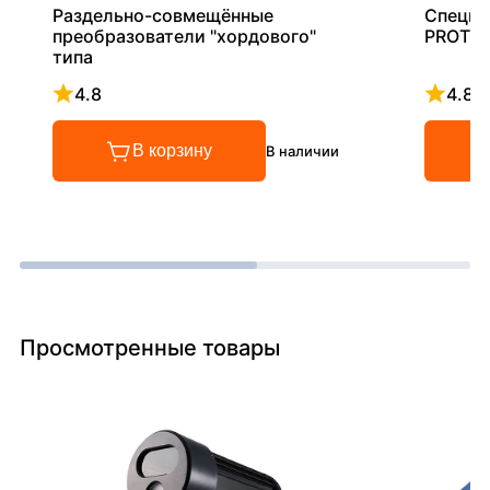
Раздельно-совмещённые
Специа
преобразователи "хордового"
PROT
типа
4.8
4.8
Рейтинг 4.8 из 5
Рейтинг
В корзину
В наличии
Просмотренные товары