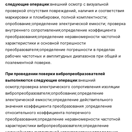
следующие операции
:внешний осмотр с визуальной
проверкой отсутствия повреждений, наличия и соответствия
маркировки и пломбировки, полной комплектности;
опробование;определение электрической емкости; проверка
внутреннего сопротивления;определение коэффициента
преобразования;определение неравномерности частотной
характеристики и основной погрешности
преобразователя;определение погрешности в пределах
рабочих частотных и амплитудных диапазонов при общей и
поэлементной поверке.
При проведении поверки вибропреобразователей
выполняются следующие операции
:внешний
осмотр;проверка электрического сопротивления изоляции
вибропреобразователя;опробование;определение
электрической емкости;определение действительного
значения коэффициента преобразования ;определение
относительного коэффициента поперечного
преобразования;определение неравномерности частотной
характеристики вибропреобразователя;определение