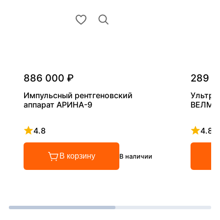
886 000 ₽
289 0
Импульсный рентгеновский
Ультра
аппарат АРИНА-9
ВЕЛМА
4.8
4.8
Рейтинг 4.8 из 5
Рейтинг
В корзину
В наличии