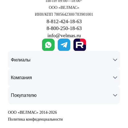
Пн-Пт 09:00—18:00*
ООО «ВЕЛМАС»
ИНН/КПП 7805642300/783901001
8‑812‑424‑18‑63
8‑800‑250‑18‑63
info@velmas.ru
Филиалы
Компания
Покупателю
ООО «ВЕЛМАС» 2014-2026
Политика конфиденциальности