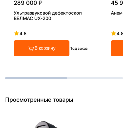
289 000 ₽
45 90
Ультразвуковой дефектоскоп
Анемом
ВЕЛМАС UX-200
4.8
4.8
Рейтинг 4.8 из 5
Рейтинг
В корзину
Под заказ
Просмотренные товары