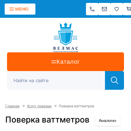
МЕНЮ
Каталог
→
→
Главная
Услуг поверки
Поверка ваттметров
Поверка ваттметров
›
Аналоги