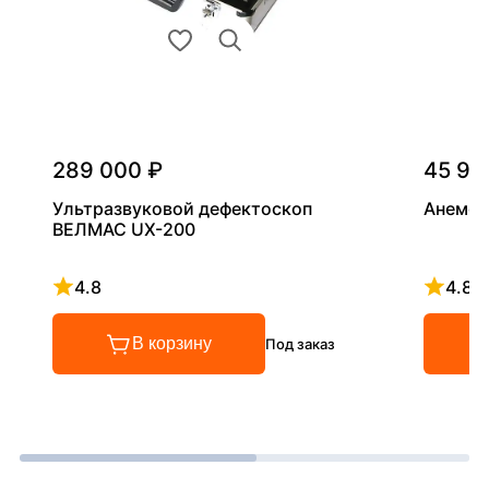
289 000 ₽
45 90
Ультразвуковой дефектоскоп
Анемом
ВЕЛМАС UX-200
4.8
4.8
Рейтинг 4.8 из 5
Рейтинг
В корзину
Под заказ