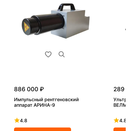
886 000 ₽
289 0
Импульсный рентгеновский
Ультра
аппарат АРИНА-9
ВЕЛМА
4.8
4.8
Рейтинг 4.8 из 5
Рейтинг