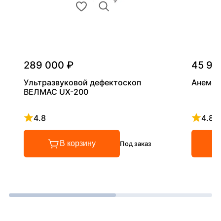
289 000 ₽
45 90
Ультразвуковой дефектоскоп
Анемом
ВЕЛМАС UX-200
4.8
4.8
Рейтинг 4.8 из 5
Рейтинг
В корзину
Под заказ