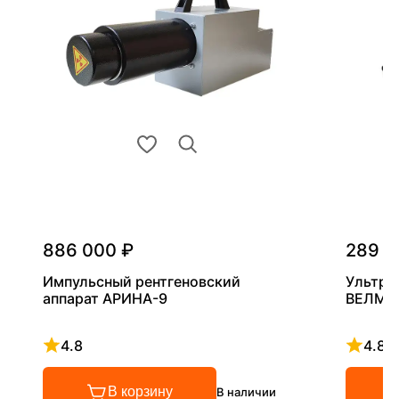
886 000 ₽
289 0
Импульсный рентгеновский
Ультра
аппарат АРИНА-9
ВЕЛМА
4.8
4.8
Рейтинг 4.8 из 5
Рейтинг
В корзину
В наличии