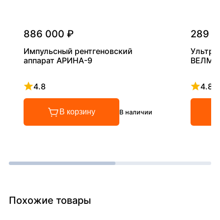
886 000 ₽
289 0
Импульсный рентгеновский
Ультра
аппарат АРИНА-9
ВЕЛМА
4.8
4.8
Рейтинг 4.8 из 5
Рейтинг
В корзину
В наличии
Похожие товары