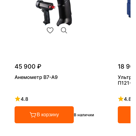
45 900 ₽
18 90
Анемометр В7-А9
Ультра
П121-5
4.8
4.8
Рейтинг 4.8 из 5
Рейтинг
В корзину
В наличии