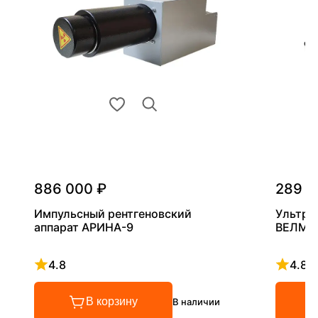
886 000 ₽
289 0
Импульсный рентгеновский
Ультра
аппарат АРИНА-9
ВЕЛМА
4.8
4.8
Рейтинг 4.8 из 5
Рейтинг
В корзину
В наличии