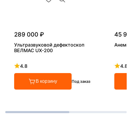
289 000 ₽
45 90
Ультразвуковой дефектоскоп
Анемом
ВЕЛМАС UX-200
4.8
4.8
Рейтинг 4.8 из 5
Рейтинг
В корзину
Под заказ