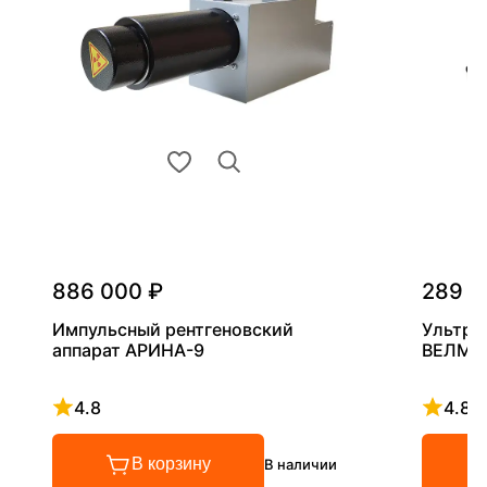
886 000 ₽
289 0
Импульсный рентгеновский
Ультра
аппарат АРИНА-9
ВЕЛМА
4.8
4.8
Рейтинг 4.8 из 5
Рейтинг
В корзину
В наличии