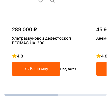
289 000 ₽
45 90
Ультразвуковой дефектоскоп
Анемом
ВЕЛМАС UX-200
4.8
4.8
Рейтинг 4.8 из 5
Рейтинг
В корзину
Под заказ