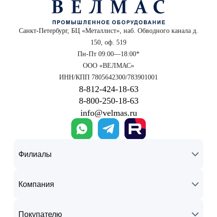
Санкт-Петербург, БЦ «Металлист», наб. Обводного канала д.
150, оф. 519
Пн-Пт 09:00—18:00*
ООО «ВЕЛМАС»
ИНН/КПП 7805642300/783901001
8‑812‑424‑18‑63
8‑800‑250‑18‑63
info@velmas.ru
Филиалы
Компания
Покупателю