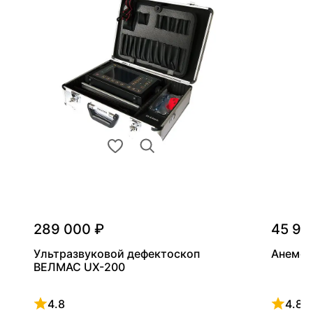
289 000 ₽
45 90
Ультразвуковой дефектоскоп
Анемом
ВЕЛМАС UX-200
4.8
4.8
Рейтинг 4.8 из 5
Рейтинг