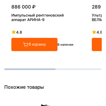
886 000 ₽
289 0
Импульсный рентгеновский
Ультра
аппарат АРИНА-9
ВЕЛМА
4.8
4.8
Рейтинг 4.8 из 5
Рейтинг
В корзину
В наличии
Похожие товары