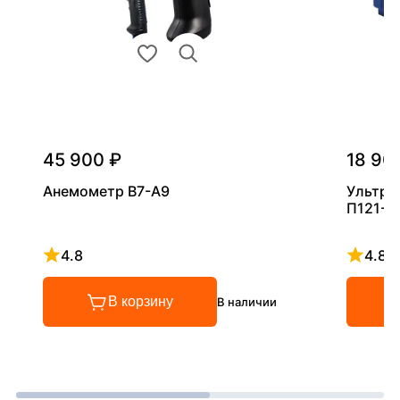
45 900 ₽
18 90
Анемометр В7-А9
Ультра
П121-5
4.8
4.8
Рейтинг 4.8 из 5
Рейтинг
В корзину
В наличии