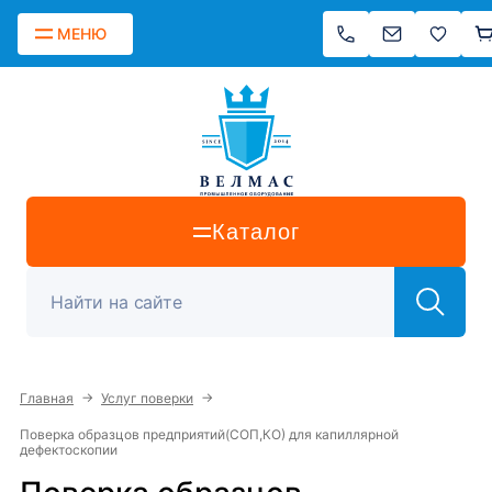
МЕНЮ
Каталог
→
→
Главная
Услуг поверки
Поверка образцов предприятий(СОП,КО) для капиллярной
дефектоскопии