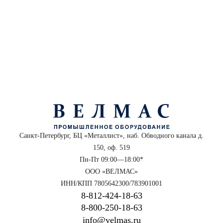
Санкт-Петербург, БЦ «Металлист», наб. Обводного канала д.
150, оф. 519
Пн-Пт 09:00—18:00*
ООО «ВЕЛМАС»
ИНН/КПП 7805642300/783901001
8‑812‑424‑18‑63
8‑800‑250‑18‑63
info@velmas.ru