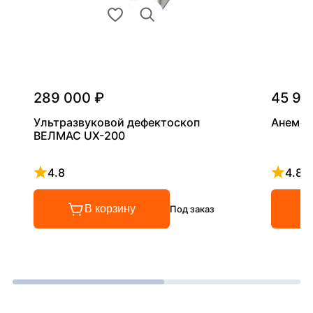
289 000 ₽
45 90
Ультразвуковой дефектоскоп
Анемом
ВЕЛМАС UX-200
4.8
4.8
Рейтинг 4.8 из 5
Рейтинг
В корзину
Под заказ