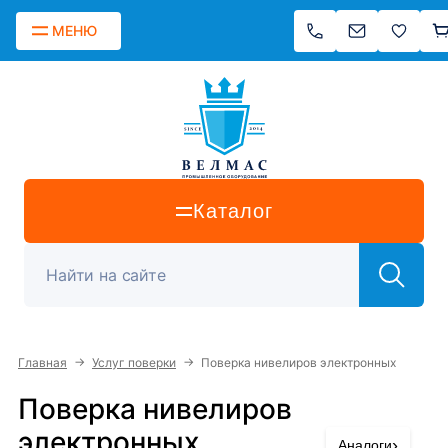
МЕНЮ
Каталог
→
→
Главная
Услуг поверки
Поверка нивелиров электронных
Поверка нивелиров
электронных
›
Аналоги