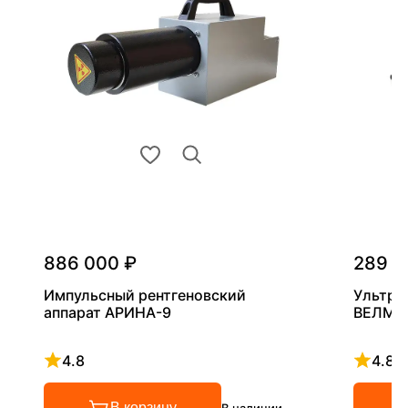
886 000 ₽
289 0
Импульсный рентгеновский
Ультра
аппарат АРИНА-9
ВЕЛМА
4.8
4.8
Рейтинг 4.8 из 5
Рейтинг
В корзину
В наличии