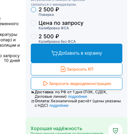
связаться с менеджером.
2 500 ₽
Торговые предложения
Поверка
я
Цена по запросу
ременного
Калибровка ФСА
пературы
2 500 ₽
опар) и
Калибровка без ФСА
золяции и
Добавить в корзину
о запросу
10 дней
Запросить КП
Запросить видеодемонстрацию
Доставка:
по РФ от 1 дня (ПЭК, СДЕК,
Деловые линии)
подробнее
Оплата:
безналичный расчёт (цены указаны
с НДС)
подробнее
Хорошая надёжность
Полноценная гарантия от производителя