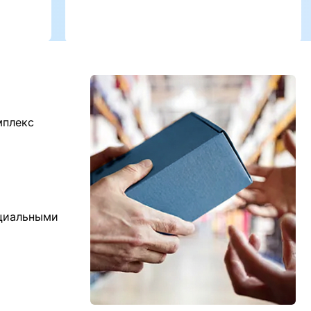
мплекс
ициальными