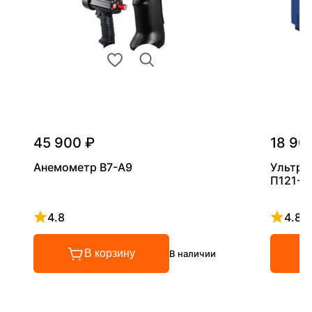
45 900 ₽
18 90
Анемометр В7-А9
Ультра
П121-5
4.8
4.8
Рейтинг 4.8 из 5
Рейтинг
В корзину
В наличии