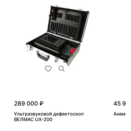
289 000 ₽
45 90
Ультразвуковой дефектоскоп
Анемом
ВЕЛМАС UX-200