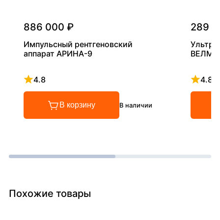
886 000 ₽
289 0
Импульсный рентгеновский
Ультра
аппарат АРИНА-9
ВЕЛМА
4.8
4.8
Рейтинг 4.8 из 5
Рейтинг
В корзину
В наличии
Похожие товары