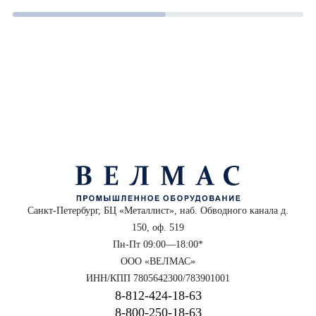
Санкт-Петербург, БЦ «Металлист», наб. Обводного канала д.
150, оф. 519
Пн-Пт 09:00—18:00*
ООО «ВЕЛМАС»
ИНН/КПП 7805642300/783901001
8‑812‑424‑18‑63
8‑800‑250‑18‑63