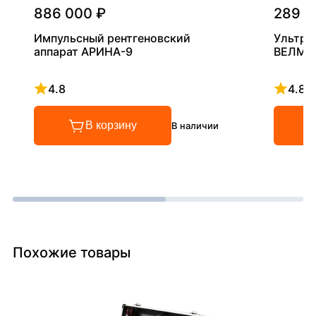
886 000 ₽
289 0
Импульсный рентгеновский
Ультра
аппарат АРИНА-9
ВЕЛМА
4.8
4.8
Рейтинг 4.8 из 5
Рейтинг
В корзину
В наличии
Похожие товары