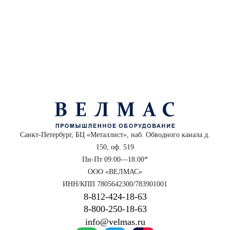
Санкт-Петербург, БЦ «Металлист», наб. Обводного канала д.
150, оф. 519
Пн-Пт 09:00—18:00*
ООО «ВЕЛМАС»
ИНН/КПП 7805642300/783901001
8‑812‑424‑18‑63
8‑800‑250‑18‑63
info@velmas.ru