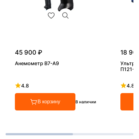
45 900 ₽
18 90
Анемометр В7-А9
Ультра
П121-5
4.8
4.8
Рейтинг 4.8 из 5
Рейтинг
В корзину
В наличии