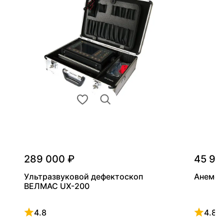
289 000 ₽
45 90
Ультразвуковой дефектоскоп
Анемом
ВЕЛМАС UX-200
4.8
4.8
Рейтинг 4.8 из 5
Рейтинг