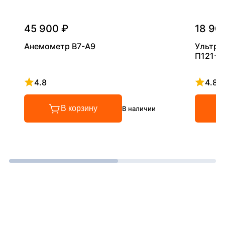
45 900 ₽
18 90
Анемометр В7-А9
Ультра
П121-5
4.8
4.8
Рейтинг 4.8 из 5
Рейтинг
В корзину
В наличии