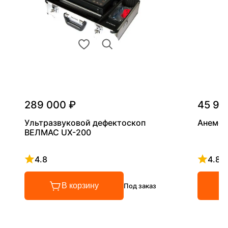
289 000 ₽
45 90
Ультразвуковой дефектоскоп
Анемом
ВЕЛМАС UX-200
4.8
4.8
Рейтинг 4.8 из 5
Рейтинг
В корзину
Под заказ