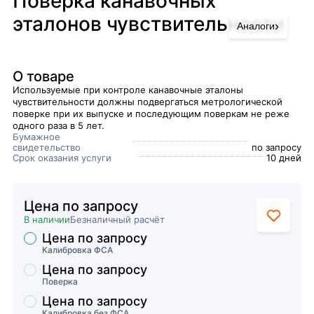
Поверка канавочных
эталонов чувствительности
›
Аналоги
О товаре
Используемые при контроле канавочные эталоны
чувствительности должны подвергаться метрологической
поверке при их выпуске и последующим поверкам не реже
одного раза в 5 лет.
Бумажное
свидетельство
по запросу
Срок оказания услуги
10 дней
Цена по запросу
В наличии
Безналичный расчёт
Цена по запросу
Торговые предложения
Калибровка ФСА
Цена по запросу
Поверка
Цена по запросу
Калибровка без ФСА