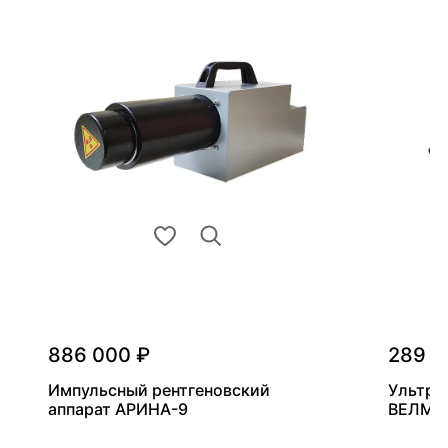
886 000 ₽
289 0
Импульсный рентгеновский
Ультра
аппарат АРИНА-9
ВЕЛМА