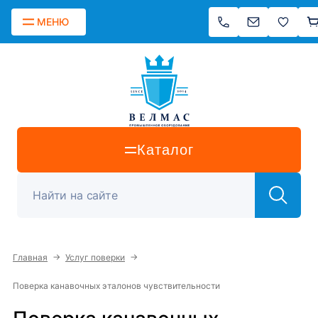
МЕНЮ
Каталог
→
→
Главная
Услуг поверки
Поверка канавочных эталонов чувствительности