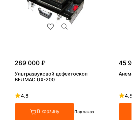
289 000 ₽
45 90
Ультразвуковой дефектоскоп
Анемом
ВЕЛМАС UX-200
4.8
4.8
Рейтинг 4.8 из 5
Рейтинг
В корзину
Под заказ