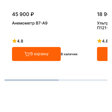
45 900 ₽
18 90
Анемометр В7-А9
Ультра
П121-5
4.8
4.8
Рейтинг 4.8 из 5
Рейтинг
В корзину
В наличии