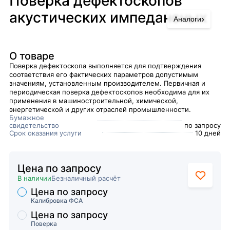
Поверка дефектоскопов
акустических импедансных
›
Аналоги
О товаре
​Поверка дефектоскопа выполняется для подтверждения
соответствия его фактических параметров допустимым
значениям, установленным производителем. Первичная и
периодическая поверка дефектоскопов необходима для их
применения в машиностроительной, химической,
энергетической и других отраслей промышленности.
Бумажное
свидетельство
по запросу
Срок оказания услуги
10 дней
Цена по запросу
В наличии
Безналичный расчёт
Цена по запросу
Торговые предложения
Калибровка ФСА
Цена по запросу
Поверка