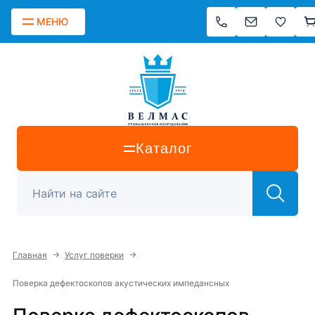
МЕНЮ
Каталог
→
→
Главная
Услуг поверки
Поверка дефектоскопов акустических импедансных