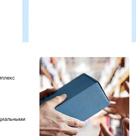
мплекс
ициальными