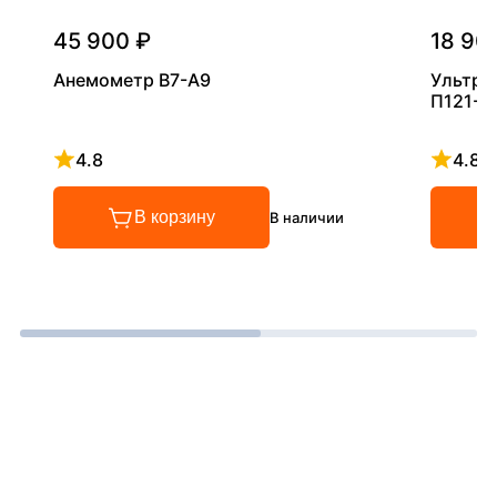
45 900 ₽
18 90
Анемометр В7-А9
Ультра
П121-5
4.8
4.8
Рейтинг 4.8 из 5
Рейтинг
В корзину
В наличии