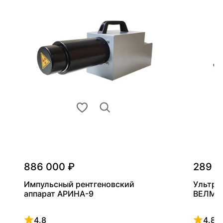
886 000 ₽
289 0
Импульсный рентгеновский
Ультра
аппарат АРИНА-9
ВЕЛМА
4.8
4.8