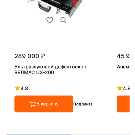
289 000 ₽
45 90
Ультразвуковой дефектоскоп
Анемом
ВЕЛМАС UX-200
4.8
4.8
Рейтинг 4.8 из 5
Рейтинг
В корзину
Под заказ