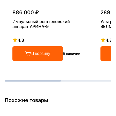
886 000 ₽
289 0
Импульсный рентгеновский
Ультра
аппарат АРИНА-9
ВЕЛМА
4.8
4.8
Рейтинг 4.8 из 5
Рейтинг
В корзину
В наличии
Похожие товары