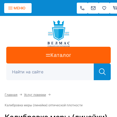
МЕНЮ
Каталог
→
→
Главная
Услуг поверки
Калибровка меры (линейки) оптической плотности