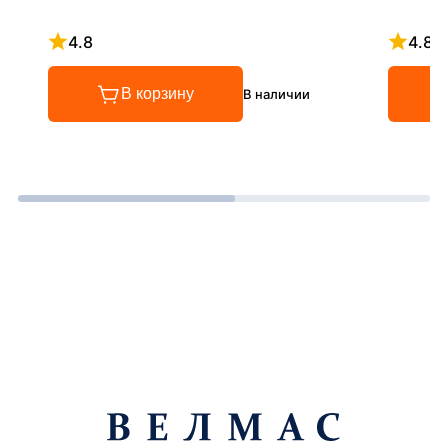
4.8
4.8
Рейтинг 4.8 из 5
Рейтинг
В корзину
В наличии