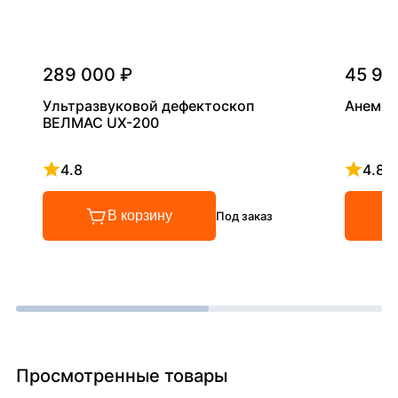
289 000 ₽
45 90
Ультразвуковой дефектоскоп
Анемом
ВЕЛМАС UX-200
4.8
4.8
Рейтинг 4.8 из 5
Рейтинг
В корзину
Под заказ
Просмотренные товары