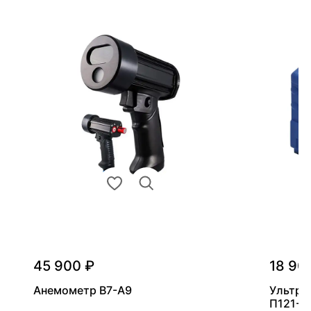
45 900 ₽
18 90
Анемометр В7-А9
Ультра
П121-5