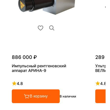
886 000 ₽
289 0
Импульсный рентгеновский
Ультра
аппарат АРИНА-9
ВЕЛМА
4.8
4.8
Рейтинг 4.8 из 5
Рейтинг
В корзину
В наличии