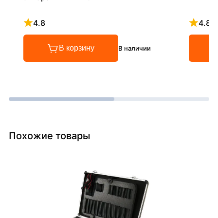
4.8
4.8
Рейтинг 4.8 из 5
Рейтинг
В корзину
В наличии
Похожие товары