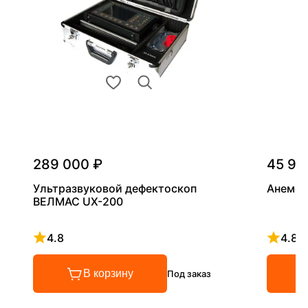
289 000 ₽
45 90
Ультразвуковой дефектоскоп
Анемом
ВЕЛМАС UX-200
4.8
4.8
Рейтинг 4.8 из 5
Рейтинг
В корзину
Под заказ