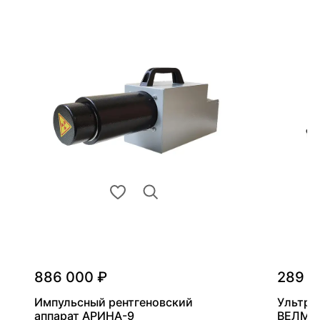
886 000 ₽
289 0
Импульсный рентгеновский
Ультра
аппарат АРИНА-9
ВЕЛМА