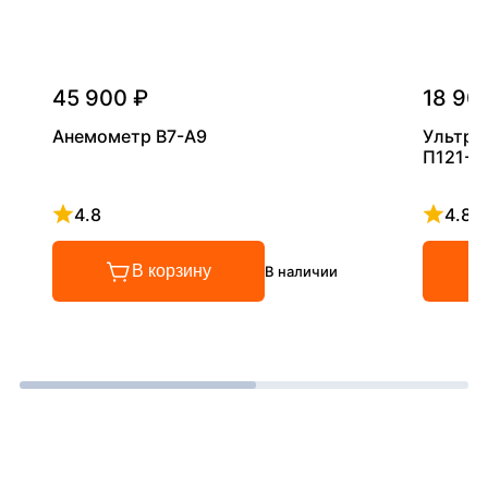
45 900 ₽
18 90
Анемометр В7-А9
Ультра
П121-5
4.8
4.8
Рейтинг 4.8 из 5
Рейтинг
В корзину
В наличии