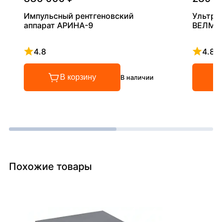
Импульсный рентгеновский
Ультра
аппарат АРИНА-9
ВЕЛМА
4.8
4.8
Рейтинг 4.8 из 5
Рейтинг
В корзину
В наличии
Похожие товары