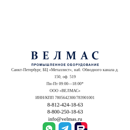
Санкт-Петербург, БЦ «Металлист», наб. Обводного канала д.
150, оф. 519
Пн-Пт 09:00—18:00*
ООО «ВЕЛМАС»
ИНН/КПП 7805642300/783901001
8‑812‑424‑18‑63
8‑800‑250‑18‑63
info@velmas.ru