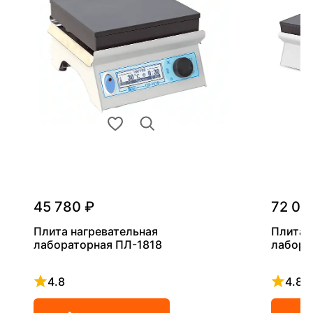
45 780 ₽
72 03
Плита нагревательная
Плита 
лабораторная ПЛ-1818
лабора
4.8
4.8
Рейтинг 4.8 из 5
Рейтинг