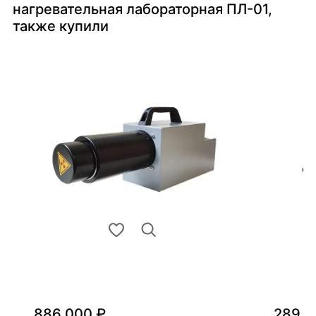
нагревательная лабораторная ПЛ-01,
также купили
886 000 ₽
289 0