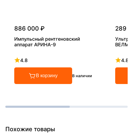
886 000 ₽
289 0
Импульсный рентгеновский
Ультра
аппарат АРИНА-9
ВЕЛМА
4.8
4.8
Рейтинг 4.8 из 5
Рейтинг
В корзину
В наличии
Похожие товары