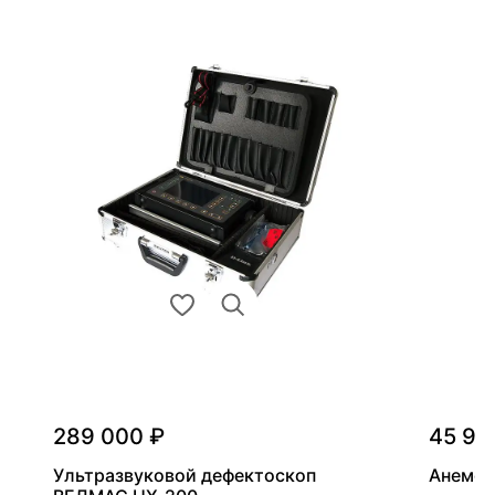
289 000 ₽
45 90
Ультразвуковой дефектоскоп
Анемом