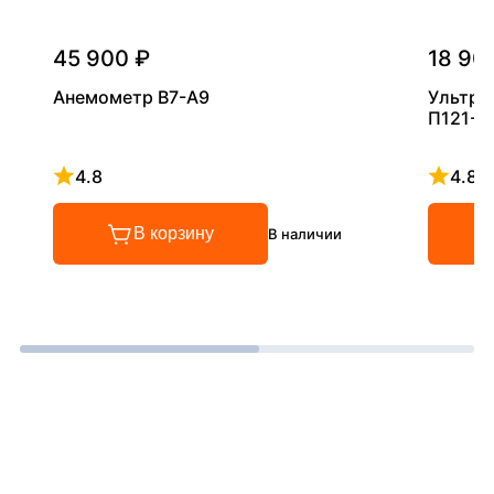
45 900 ₽
18 90
Анемометр В7-А9
Ультра
П121-5
4.8
4.8
Рейтинг 4.8 из 5
Рейтинг
В корзину
В наличии