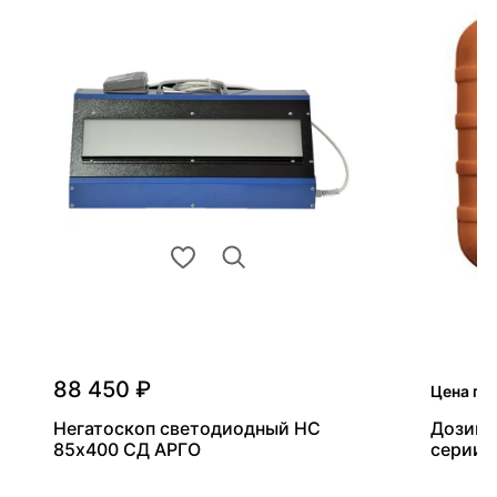
88 450 ₽
Цена по
Негатоскоп светодиодный НС
Дозиме
85х400 СД АРГО
серии 