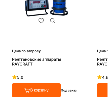
Цена по запросу
Цена по
Рентгеновские аппараты
Рентге
RAYCRAFT
RAYCRA
5.0
4.8
Рейтинг 5 из 5
Рейтинг
В корзину
Под заказ