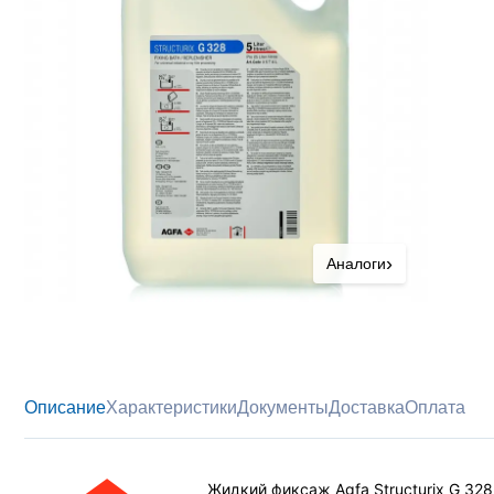
›
Аналоги
Описание
Характеристики
Документы
Доставка
Оплата
Жидкий фиксаж Agfa Structurix G 3