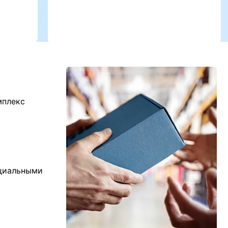
мплекс
ициальными