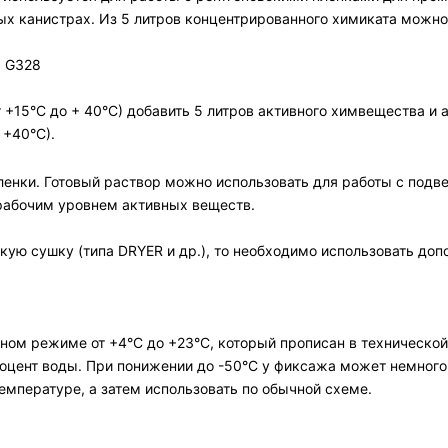
х канистрах. Из 5 литров концентрированного химиката можно п
а G328
т +15°С до + 40°С) добавить 5 литров активного химвещества и
 +40°С).
ленки. Готовый раствор можно использовать для работы с подве
рабочим уровнем активных веществ.
ую сушку (типа DRYER и др.), то необходимо использовать доп
ом режиме от +4°С до +23°С, который прописан в технической
роцент воды. При понижении до -50°С у фиксажа может немного
емпературе, а затем использовать по обычной схеме.