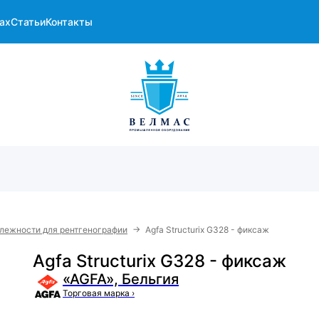
ах
Статьи
Контакты
→
лежности для рентгенографии
Agfa Structurix G328 - фиксаж
Agfa Structurix G328 - фиксаж
«AGFA», Бельгия
Торговая марка
›