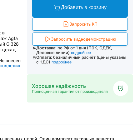
Добавить в корзину
Запросить КП
 в
саж Agfa
Запросить видеодемонстрацию
ный G 328
Доставка:
по РФ от 1 дня (ПЭК, СДЕК,
 цехах,
Деловые линии)
подробнее
Оплата:
безналичный расчёт (цены указаны
Не внесен
с НДС)
подробнее
 подлежит
Хорошая надёжность
Полноценная гарантия от производителя
омышленных целей. Один комплект активных веществ