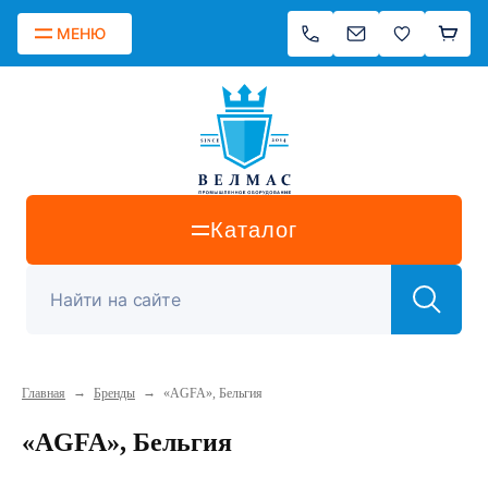
МЕНЮ
Каталог
→
→
Главная
Бренды
«AGFA», Бельгия
«AGFA», Бельгия