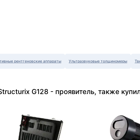
тивные рентгеновские аппараты
Ультразвуковые толщиномеры
Тв
tructurix G128 - проявитель, также купи