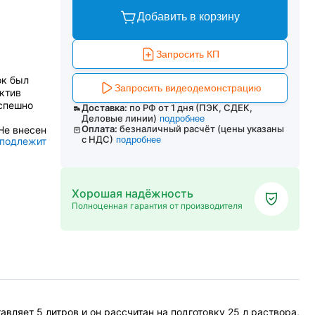
Добавить в корзину
Запросить КП
ок был
Запросить видеодемонстрацию
актив
Успешно
Доставка:
по РФ от 1 дня (ПЭК, СДЕК,
Деловые линии)
подробнее
Оплата:
безналичный расчёт (цены указаны
Не внесен
с НДС)
подробнее
 подлежит
Хорошая надёжность
Полноценная гарантия от производителя
вляет 5 литров и он рассчитан на подготовку 25 л раствора,