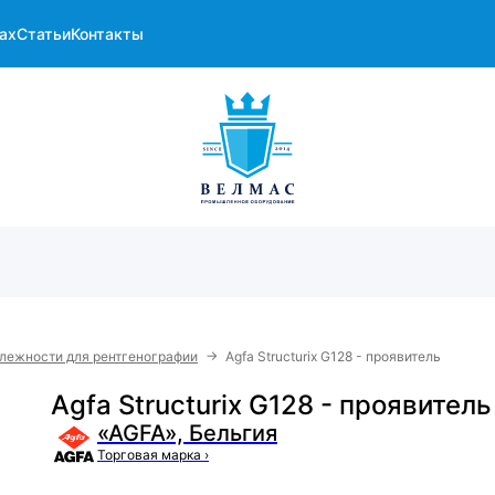
ах
Статьи
Контакты
→
лежности для рентгенографии
Agfa Structurix G128 - проявитель
Agfa Structurix G128 - проявитель
«AGFA», Бельгия
Торговая марка
›