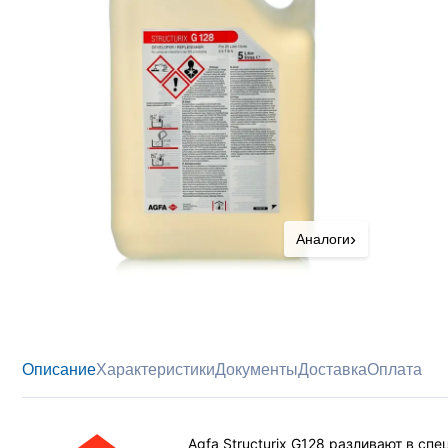
›
Аналоги
Описание
Характеристики
Документы
Доставка
Оплата
Agfa Structurix G128 разливают в сп