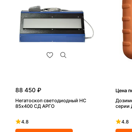
88 450 ₽
Цена п
Негатоскоп светодиодный НС
Дозим
85х400 СД АРГО
серии
4.8
4.8
Рейтинг 4.8 из 5
Рейтинг