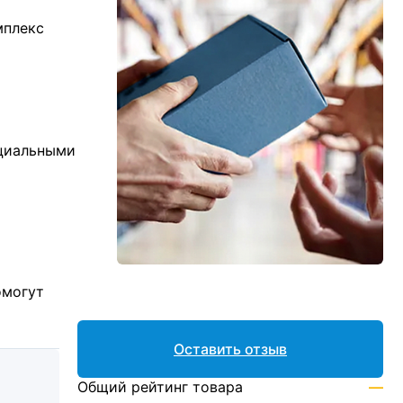
мплекс
ициальными
омогут
Оставить отзыв
Общий рейтинг товара
—