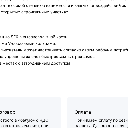
ает высокой степенью надежности и защиты от воздействий о
а открытых строительных участках.
яцию SF6 в высоковольтной части;
ными V-образными кольцами;
ользователь может настраивать согласно своим рабочим потреб
ьно упрощены за счет быстросъемных разъемов;
в местах с затрудненным доступом.
договор
Оплата
строго в «белую» с НДС.
Принимаем оплату по без
о выставляем счет, при
расчету. Для дорогостоящ