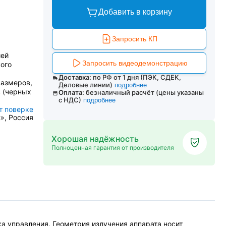
Добавить в корзину
Запросить КП
ией
Запросить видеодемонстрацию
ого
Доставка:
по РФ от 1 дня (ПЭК, СДЕК,
размеров,
Деловые линии)
подробнее
в (черных
Оплата:
безналичный расчёт (цены указаны
с НДС)
подробнее
т поверке
t», Россия
Хорошая надёжность
Полноценная гарантия от производителя
ка управления. Геометрия излучения аппарата носит