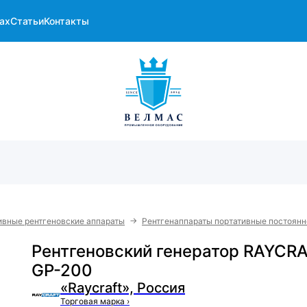
ах
Статьи
Контакты
→
ивные рентгеновские аппараты
Рентгенаппараты портативные постоянн
Рентгеновский генератор RAYCR
GP-200
«Raycraft», Россия
Торговая марка
›