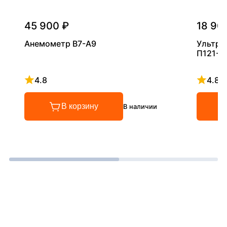
45 900 ₽
18 90
Анемометр В7-А9
Ультра
П121-5
4.8
4.8
Рейтинг 4.8 из 5
Рейтинг
В корзину
В наличии