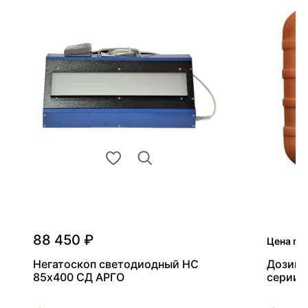
88 450 ₽
Цена по
Негатоскоп светодиодный НС
Дозиме
85х400 СД АРГО
серии 