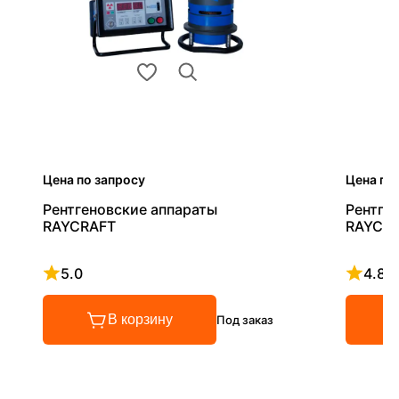
Цена по запросу
Цена по
Рентгеновские аппараты
Рентге
RAYCRAFT
RAYCRA
5.0
4.8
Рейтинг 5 из 5
Рейтинг
В корзину
Под заказ